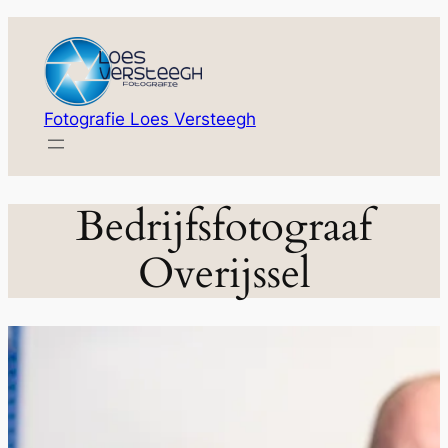
Ga
naar
de
inhoud
Fotografie Loes Versteegh
Bedrijfsfotograaf
Overijssel